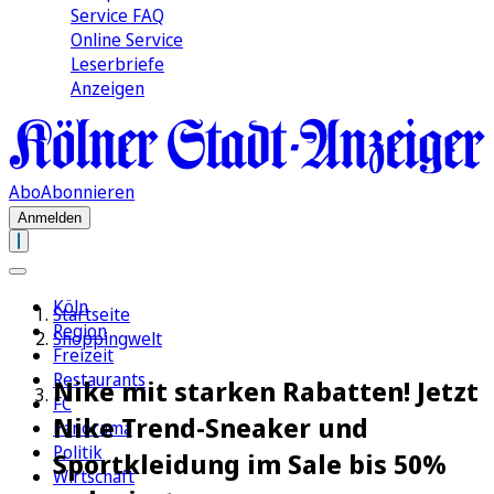
Service FAQ
Online Service
Leserbriefe
Anzeigen
Abo
Abonnieren
Anmelden
Köln
Startseite
Region
Shoppingwelt
Freizeit
Restaurants
Nike mit starken Rabatten! Jetzt
FC
Nike Trend-Sneaker und
Panorama
Politik
Sportkleidung im Sale bis 50%
Wirtschaft