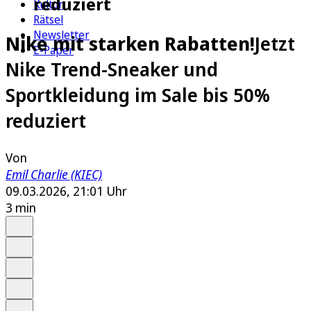
reduziert
Kultur
Rätsel
Newsletter
Nike mit starken Rabatten!
Jetzt
E-Paper
Nike Trend-Sneaker und
Sportkleidung im Sale bis 50%
reduziert
Von
Emil Charlie (KIEC)
09.03.2026, 21:01 Uhr
3 min
Auf Google bevorzugen
Anhören
Schrift
Merken
Drucken