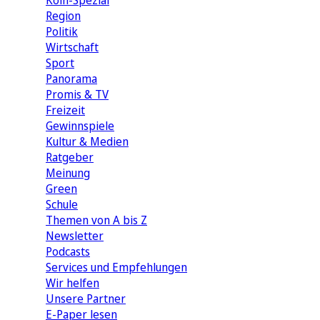
Köln-Spezial
Region
Politik
Wirtschaft
Sport
Panorama
Promis & TV
Freizeit
Gewinnspiele
Kultur & Medien
Ratgeber
Meinung
Green
Schule
Themen von A bis Z
Newsletter
Podcasts
Services und Empfehlungen
Wir helfen
Unsere Partner
E-Paper lesen