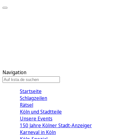
Mein KStA
Meine Artikel
Meine Region
Meine Newsletter
Mein KStA PLUS
Mein E-Paper
Navigation
Startseite
Schlagzeilen
Rätsel
Köln und Stadtteile
Unsere Events
150 Jahre Kölner Stadt-Anzeiger
Karneval in Köln