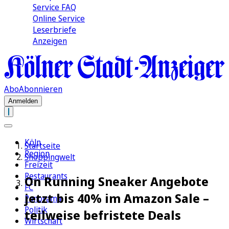
Service FAQ
Online Service
Leserbriefe
Anzeigen
Abo
Abonnieren
Anmelden
Köln
Startseite
Region
Shoppingwelt
Freizeit
Restaurants
On Running Sneaker Angebote
FC
jetzt bis 40% im Amazon Sale –
Panorama
Politik
teilweise befristete Deals
Wirtschaft