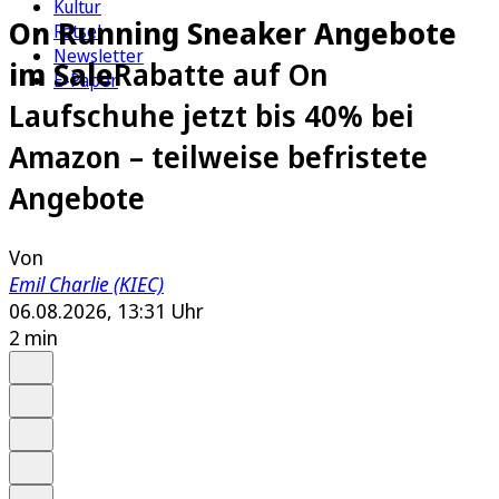
Kultur
On Running Sneaker Angebote
Rätsel
Newsletter
im Sale
Rabatte auf On
E-Paper
Laufschuhe jetzt bis 40% bei
Amazon – teilweise befristete
Angebote
Von
Emil Charlie (KIEC)
06.08.2026, 13:31 Uhr
2 min
Auf Google bevorzugen
Anhören
Schrift
Merken
Drucken