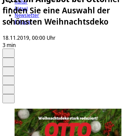
Kultur
finden Sie eine Auswahl der
Rätsel
Newsletter
schönsten Weihnachtsdeko
E-Paper
18.11.2019, 00:00 Uhr
3 min
Auf Google bevorzugen
Anhören
Schrift
Merken
Drucken
Teilen