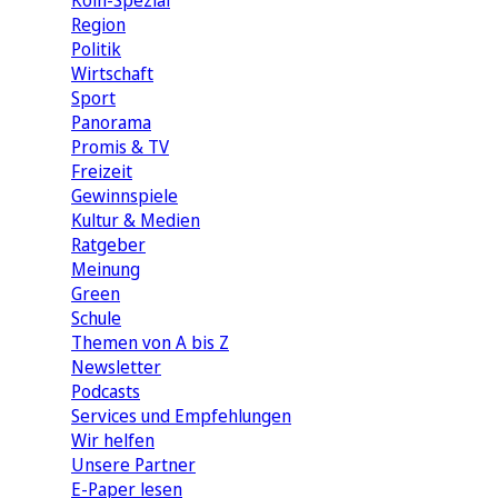
Köln-Spezial
Region
Politik
Wirtschaft
Sport
Panorama
Promis & TV
Freizeit
Gewinnspiele
Kultur & Medien
Ratgeber
Meinung
Green
Schule
Themen von A bis Z
Newsletter
Podcasts
Services und Empfehlungen
Wir helfen
Unsere Partner
E-Paper lesen