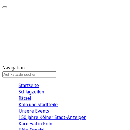
Mein KStA
Meine Artikel
Meine Region
Meine Newsletter
Mein KStA PLUS
Mein E-Paper
Navigation
Startseite
Schlagzeilen
Rätsel
Köln und Stadtteile
Unsere Events
150 Jahre Kölner Stadt-Anzeiger
Karneval in Köln