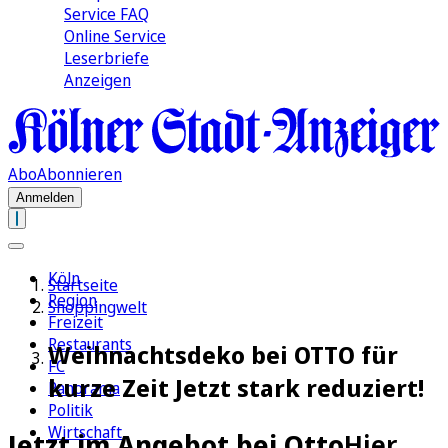
Service FAQ
Online Service
Leserbriefe
Anzeigen
Abo
Abonnieren
Anmelden
Köln
Startseite
Region
Shoppingwelt
Freizeit
Restaurants
Weihnachtsdeko bei OTTO für
FC
kurze Zeit Jetzt stark reduziert!
Panorama
Politik
Wirtschaft
Jetzt im Angebot bei Otto
Hier