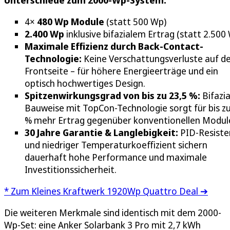
Unterschiede zum 2000-Wp-System:
4×
480 Wp Module
(statt 500 Wp)
2.400 Wp
inklusive bifazialem Ertrag (statt 2.500
Maximale Effizienz durch Back-Contact-
Technologie:
Keine Verschattungsverluste auf d
Frontseite – für höhere Energieerträge und ein
optisch hochwertiges Design.
Spitzenwirkungsgrad von bis zu 23,5 %:
Bifazia
Bauweise mit TopCon-Technologie sorgt für bis z
% mehr Ertrag gegenüber konventionellen Modul
30 Jahre Garantie & Langlebigkeit:
PID-Resiste
und niedriger Temperaturkoeffizient sichern
dauerhaft hohe Performance und maximale
Investitionssicherheit.
* Zum Kleines Kraftwerk 1920Wp Quattro Deal ➔
Die weiteren Merkmale sind identisch mit dem 2000-
Wp-Set: eine Anker Solarbank 3 Pro mit 2,7 kWh