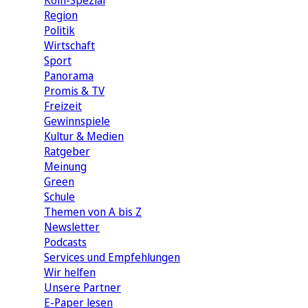
Köln-Spezial
Region
Politik
Wirtschaft
Sport
Panorama
Promis & TV
Freizeit
Gewinnspiele
Kultur & Medien
Ratgeber
Meinung
Green
Schule
Themen von A bis Z
Newsletter
Podcasts
Services und Empfehlungen
Wir helfen
Unsere Partner
E-Paper lesen