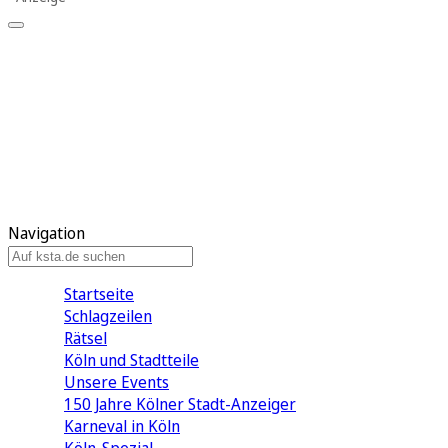
Mein KStA
Meine Artikel
Meine Region
Meine Newsletter
Mein KStA PLUS
Mein E-Paper
Navigation
Startseite
Schlagzeilen
Rätsel
Köln und Stadtteile
Unsere Events
150 Jahre Kölner Stadt-Anzeiger
Karneval in Köln