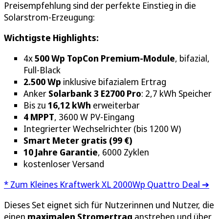
Preisempfehlung sind der perfekte Einstieg in die
Solarstrom-Erzeugung:
Wichtigste Highlights:
4x
500 Wp TopCon Premium-Module
, bifazial,
Full‑Black
2.500 Wp
inklusive bifazialem Ertrag
Anker
Solarbank 3 E2700 Pro
: 2,7 kWh Speicher
Bis zu
16,12 kWh
erweiterbar
4 MPPT
, 3600 W PV-Eingang
Integrierter Wechselrichter (bis 1200 W)
Smart Meter gratis (99 €)
10 Jahre Garantie
, 6000 Zyklen
kostenloser Versand
* Zum Kleines Kraftwerk XL 2000Wp Quattro Deal ➔
Dieses Set eignet sich für Nutzerinnen und Nutzer, die
einen
maximalen Stromertrag
anstreben und über