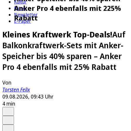
Kultur
Anker Pro 4 ebenfalls mit 225%
Rätsel
Newsletter
Rabatt
E-Paper
Kleines Kraftwerk Top-Deals!
Auf
Balkonkraftwerk-Sets mit Anker-
Speicher bis 40% sparen – Anker
Pro 4 ebenfalls mit 25% Rabatt
Von
Torsten Felix
09.08.2026, 09:43 Uhr
4 min
Auf Google bevorzugen
Anhören
Schrift