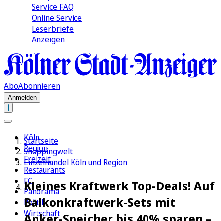
Service FAQ
Online Service
Leserbriefe
Anzeigen
Abo
Abonnieren
Anmelden
Köln
Startseite
Region
Shoppingwelt
Freizeit
Einzelhandel Köln und Region
Restaurants
FC
Kleines Kraftwerk Top-Deals! Auf
Panorama
Balkonkraftwerk-Sets mit
Politik
Wirtschaft
Anker-Speicher bis 40% sparen –