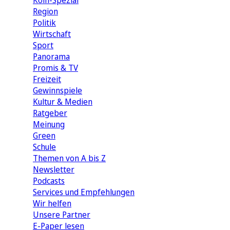
Köln-Spezial
Region
Politik
Wirtschaft
Sport
Panorama
Promis & TV
Freizeit
Gewinnspiele
Kultur & Medien
Ratgeber
Meinung
Green
Schule
Themen von A bis Z
Newsletter
Podcasts
Services und Empfehlungen
Wir helfen
Unsere Partner
E-Paper lesen