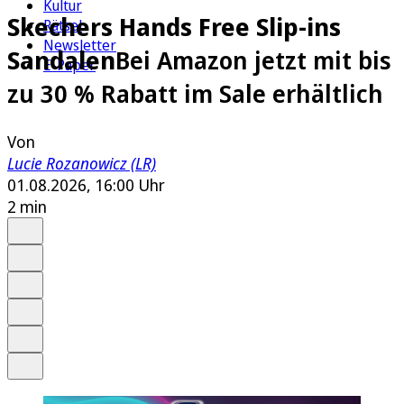
Kultur
Skechers Hands Free Slip-ins
Rätsel
Newsletter
Sandalen
Bei Amazon jetzt mit bis
E-Paper
zu 30 % Rabatt im Sale erhältlich
Von
Lucie Rozanowicz (LR)
01.08.2026, 16:00 Uhr
2 min
Auf Google bevorzugen
Anhören
Schrift
Merken
Drucken
Teilen