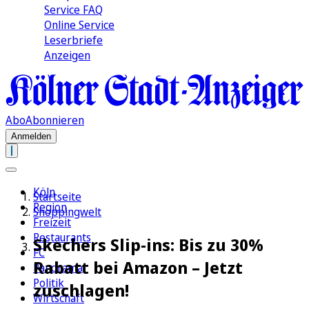
Service FAQ
Online Service
Leserbriefe
Anzeigen
Abo
Abonnieren
Anmelden
Köln
Startseite
Region
Shoppingwelt
Freizeit
Restaurants
Skechers Slip-ins: Bis zu 30%
FC
Rabatt bei Amazon – Jetzt
Panorama
Politik
zuschlagen!
Wirtschaft