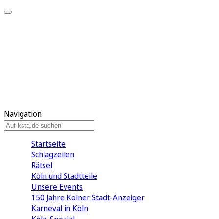
Mein KStA
Meine Artikel
Meine Region
Meine Newsletter
Mein KStA PLUS
Mein E-Paper
Navigation
Startseite
Schlagzeilen
Rätsel
Köln und Stadtteile
Unsere Events
150 Jahre Kölner Stadt-Anzeiger
Karneval in Köln