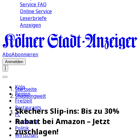
Service FAQ
Online Service
Leserbriefe
Anzeigen
Abo
Abonnieren
Anmelden
Köln
Startseite
Region
Shoppingwelt
Freizeit
Restaurants
Skechers Slip-ins: Bis zu 30%
FC
Rabatt bei Amazon – Jetzt
Panorama
Politik
zuschlagen!
Wirtschaft