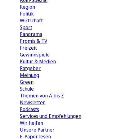
Köln-Spezial
Region
Politik
Wirtschaft
Sport
Panorama
Promis & TV
Freizeit
Gewinnspiele
Kultur & Medien
Ratgeber
Meinung
Green
Schule
Themen von A bis Z
Newsletter
Podcasts
Services und Empfehlungen
Wir helfen
Unsere Partner
E-Paper lesen