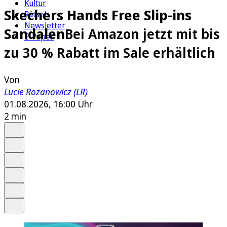
Kultur
Skechers Hands Free Slip-ins
Rätsel
Newsletter
Sandalen
Bei Amazon jetzt mit bis
E-Paper
zu 30 % Rabatt im Sale erhältlich
Von
Lucie Rozanowicz (LR)
01.08.2026, 16:00 Uhr
2 min
Auf Google bevorzugen
Anhören
Schrift
Merken
Drucken
Teilen