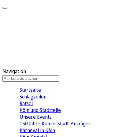
Mein KStA
Meine Artikel
Meine Region
Meine Newsletter
Mein KStA PLUS
Mein E-Paper
Navigation
Startseite
Schlagzeilen
Rätsel
Köln und Stadtteile
Unsere Events
150 Jahre Kölner Stadt-Anzeiger
Karneval in Köln