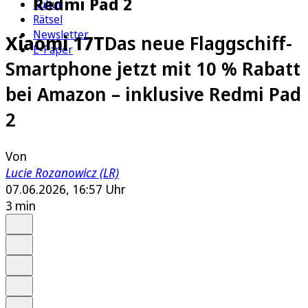
Redmi Pad 2
Kultur
Rätsel
Newsletter
Xiaomi 17T
Das neue Flaggschiff-
E-Paper
Smartphone jetzt mit 10 % Rabatt
bei Amazon – inklusive Redmi Pad
2
Von
Lucie Rozanowicz (LR)
07.06.2026, 16:57 Uhr
3 min
Auf Google bevorzugen
Anhören
Schrift
Merken
Drucken