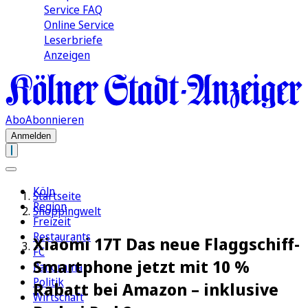
Service FAQ
Online Service
Leserbriefe
Anzeigen
Abo
Abonnieren
Anmelden
Köln
Startseite
Region
Shoppingwelt
Freizeit
Restaurants
Xiaomi 17T Das neue Flaggschiff-
FC
Smartphone jetzt mit 10 %
Panorama
Politik
Rabatt bei Amazon – inklusive
Wirtschaft