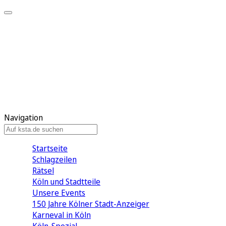
Mein KStA
Meine Artikel
Meine Region
Meine Newsletter
Mein KStA PLUS
Mein E-Paper
Navigation
Startseite
Schlagzeilen
Rätsel
Köln und Stadtteile
Unsere Events
150 Jahre Kölner Stadt-Anzeiger
Karneval in Köln