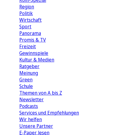
Köln-Spezial
Region
Politik
Wirtschaft
Sport
Panorama
Promis & TV
Freizeit
Gewinnspiele
Kultur & Medien
Ratgeber
Meinung
Green
Schule
Themen von A bis Z
Newsletter
Podcasts
Services und Empfehlungen
Wir helfen
Unsere Partner
E-Paper lesen