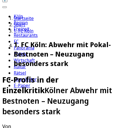
Köln
Startseite
Region
Sport
Freizeit
1. FC Köln
Restaurants
FC
1. FC Köln: Abwehr mit Pokal-
Panorama
Bestnoten – Neuzugang
Politik
Wirtschaft
besonders stark
Kultur
Rätsel
FC-Profis in der
Newsletter
E-Paper
Einzelkritik
Kölner Abwehr mit
Bestnoten – Neuzugang
besonders stark
Von