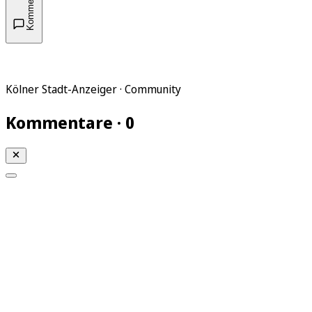
Kommentare
Kölner Stadt-Anzeiger · Community
Kommentare · 0
Mein KStA
Meine Artikel
Meine Region
Meine Newsletter
Mein KStA PLUS
Mein E-Paper