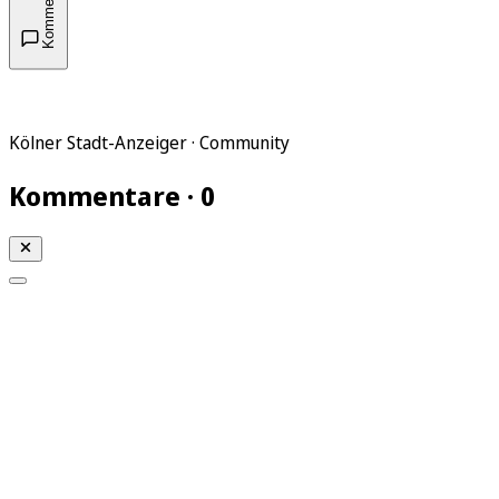
Kommentare
Kölner Stadt-Anzeiger · Community
Kommentare · 0
Mein KStA
Meine Artikel
Meine Region
Meine Newsletter
Mein KStA PLUS
Mein E-Paper