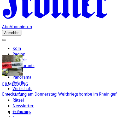
Abo
Abonnieren
Anmelden
Köln
Region
Freizeit
Restaurants
FC
Panorama
Politik
EILMELDUNG
Wirtschaft
Entschärfung am Donnerstag: Weltkriegsbombe im Rhein gef
Kultur
Rätsel
Newsletter
E-Paper
Startseite