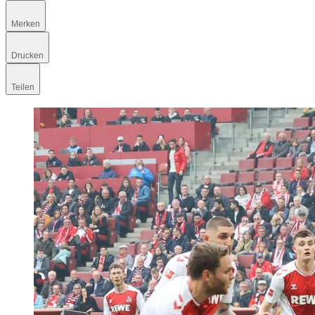
Merken
Drucken
Teilen