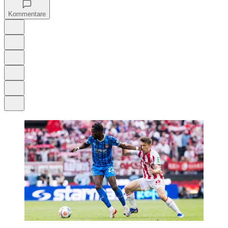
Kommentare
Auf Google bevorzugen
Anhören
Schrift
Merken
Drucken
Teilen