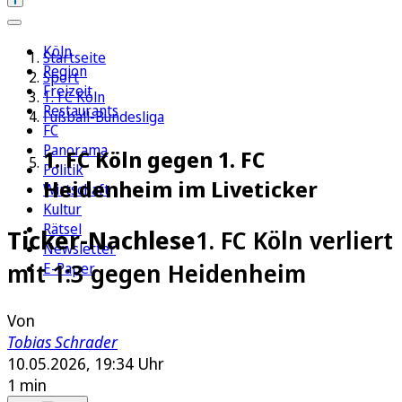
Köln
Startseite
Region
Sport
Freizeit
1. FC Köln
Restaurants
Fußball-Bundesliga
FC
Panorama
1. FC Köln gegen 1. FC
Politik
Heidenheim im Liveticker
Wirtschaft
Kultur
Rätsel
Ticker-Nachlese
1. FC Köln verliert
Newsletter
mit 1:3 gegen Heidenheim
E-Paper
Von
Tobias Schrader
10.05.2026, 19:34 Uhr
1 min