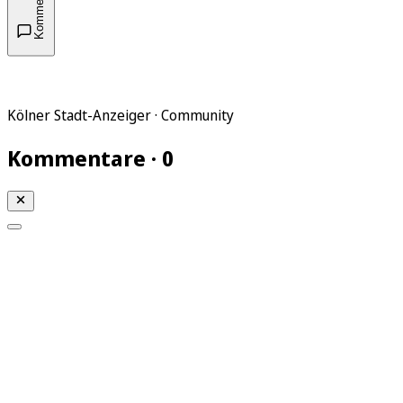
Kommentare
Kölner Stadt-Anzeiger · Community
Kommentare · 0
Mein KStA
Meine Artikel
Meine Region
Meine Newsletter
Mein KStA PLUS
Mein E-Paper