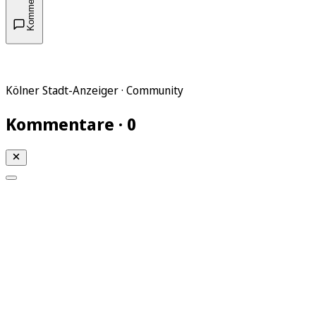
Kommentare
Kölner Stadt-Anzeiger · Community
Kommentare · 0
Mein KStA
Meine Artikel
Meine Region
Meine Newsletter
Mein KStA PLUS
Mein E-Paper