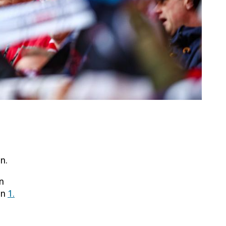
n.
n
en
1.