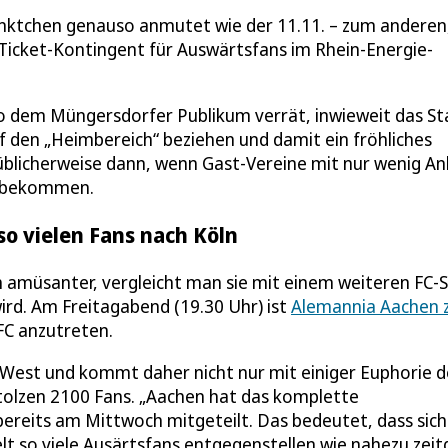
 Pünktchen genauso anmutet wie der 11.11. – zum anderen,
 Ticket-Kontingent für Auswärtsfans im Rhein-Energie-
o dem Müngersdorfer Publikum verrät, inwieweit das St
uf den „Heimbereich“ beziehen und damit ein fröhliches
 üblicherweise dann, wenn Gast-Vereine mit nur wenig A
t bekommen.
o vielen Fans nach Köln
h amüsanter, vergleicht man sie mit einem weiteren FC-S
rd. Am Freitagabend (19.30 Uhr) ist
Alemannia Aachen 
FC anzutreten.
 West und kommt daher nicht nur mit einiger Euphorie d
stolzen 2100 Fans. „Aachen hat das komplette
ereits am Mittwoch mitgeteilt. Das bedeutet, dass sic
t so viele Ausärtsfans entgegenstellen wie nahezu zeitg