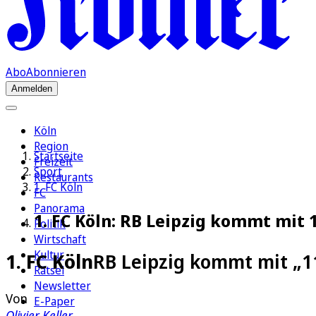
Abo
Abonnieren
Anmelden
Köln
Region
Startseite
Freizeit
Sport
Restaurants
1. FC Köln
FC
Panorama
1. FC Köln: RB Leipzig kommt mit
Politik
Wirtschaft
Kultur
1. FC Köln
RB Leipzig kommt mit „
Rätsel
Newsletter
Von
E-Paper
Olivier Keller