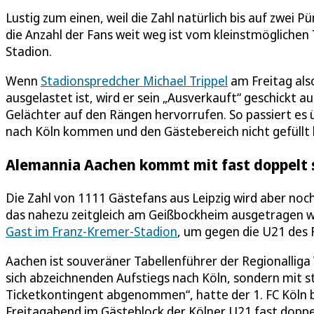
Lustig zum einen, weil die Zahl natürlich bis auf zwei
die Anzahl der Fans weit weg ist vom kleinstmöglichen
Stadion.
Wenn
Stadionspredcher Michael Trippel
am Freitag als
ausgelastet ist, wird er sein „Ausverkauft“ geschickt a
Gelächter auf den Rängen hervorrufen. So passiert es
nach Köln kommen und den Gästebereich nicht gefüll
Alemannia Aachen kommt mit fast doppelt s
Die Zahl von 1111 Gästefans aus Leipzig wird aber noc
das nahezu zeitgleich am Geißbockheim ausgetragen wi
Gast im Franz-Kremer-Stadion
, um gegen die U21 des 
Aachen ist souveräner Tabellenführer der Regionalliga
sich abzeichnenden Aufstiegs nach Köln, sondern mit 
Ticketkontingent abgenommen“, hatte der 1. FC Köln b
Freitagabend im Gästeblock der Kölner U21 fast doppel