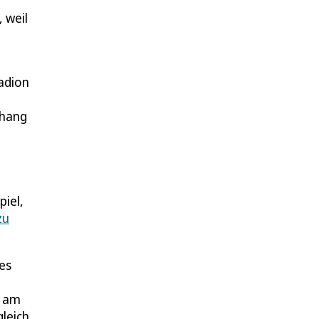
 weil
adion
nhang
piel,
zu
es
h am
leich