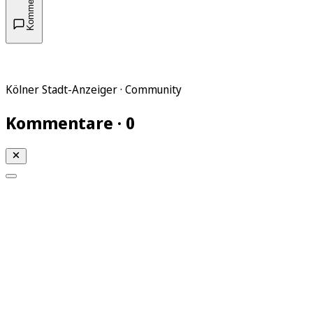
Kommentare
Kölner Stadt-Anzeiger · Community
Kommentare · 0
Mein KStA
Meine Artikel
Meine Region
Meine Newsletter
Mein KStA PLUS
Mein E-Paper