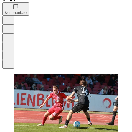
Kommentare
Auf Google bevorzugen
Anhören
Schrift
Merken
Drucken
Teilen