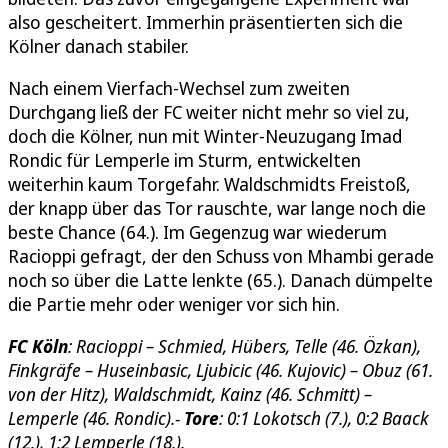
also gescheitert. Immerhin präsentierten sich die
Kölner danach stabiler.
Nach einem Vierfach-Wechsel zum zweiten
Durchgang ließ der FC weiter nicht mehr so viel zu,
doch die Kölner, nun mit Winter-Neuzugang Imad
Rondic für Lemperle im Sturm, entwickelten
weiterhin kaum Torgefahr. Waldschmidts Freistoß,
der knapp über das Tor rauschte, war lange noch die
beste Chance (64.). Im Gegenzug war wiederum
Racioppi gefragt, der den Schuss von Mhambi gerade
noch so über die Latte lenkte (65.). Danach dümpelte
die Partie mehr oder weniger vor sich hin.
FC Köln
: Racioppi – Schmied, Hübers, Telle (46. Özkan),
Finkgräfe – Huseinbasic, Ljubicic (46. Kujovic) – Obuz (61.
von der Hitz), Waldschmidt, Kainz (46. Schmitt) –
Lemperle (46. Rondic).-
Tore
: 0:1 Lokotsch (7.), 0:2 Baack
(12.), 1:2 Lemperle (18.).