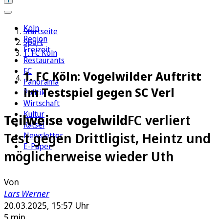
Köln
Startseite
Region
Sport
Freizeit
1. FC Köln
Restaurants
FC
1. FC Köln: Vogelwilder Auftritt
Panorama
im Testspiel gegen SC Verl
Politik
Wirtschaft
Kultur
Teilweise vogelwild
FC verliert
Rätsel
Test gegen Drittligist, Heintz und
Newsletter
E-Paper
möglicherweise wieder Uth
Von
Lars Werner
20.03.2025, 15:57 Uhr
5 min