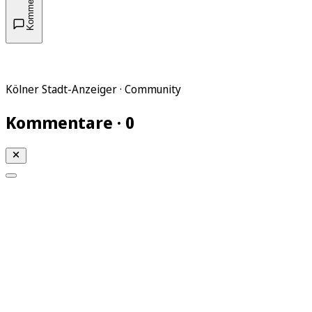
Kommentare
Kölner Stadt-Anzeiger · Community
Kommentare · 0
Mein KStA
Meine Artikel
Meine Region
Meine Newsletter
Mein KStA PLUS
Mein E-Paper