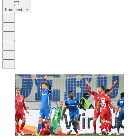
Kommentare
Auf Google bevorzugen
Anhören
Schrift
Merken
Drucken
Teilen