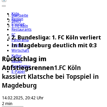
Köln
Startseite
Region
Sport
Freizeit
1. FC Köln
Restaurants
FC
2. Bundesliga: 1. FC Köln verliert
Panorama
in Magdeburg deutlich mit 0:3
Politik
Wirtschaft
Kultur
Rückschlag im
Rätsel
Aufstiegsrennen
1.FC Köln
Newsletter
E-Paper
kassiert Klatsche bei Topspiel in
Magdeburg
14.02.2025, 20:42 Uhr
2 min