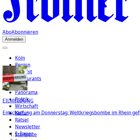
Abo
Abonnieren
Anmelden
Köln
Region
Freizeit
Restaurants
FC
Panorama
Politik
EILMELDUNG
Wirtschaft
Entschärfung am Donnerstag: Weltkriegsbombe im Rhein gef
Kultur
Rätsel
Newsletter
E-Paper
Startseite