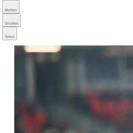
Merken
Drucken
Teilen