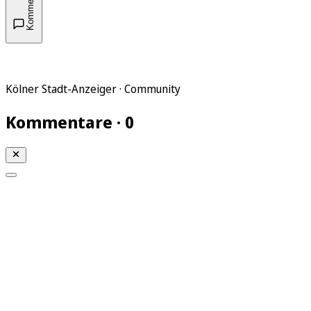
Kommentare
Kölner Stadt-Anzeiger · Community
Kommentare · 0
Mein KStA
Meine Artikel
Meine Region
Meine Newsletter
Mein KStA PLUS
Mein E-Paper