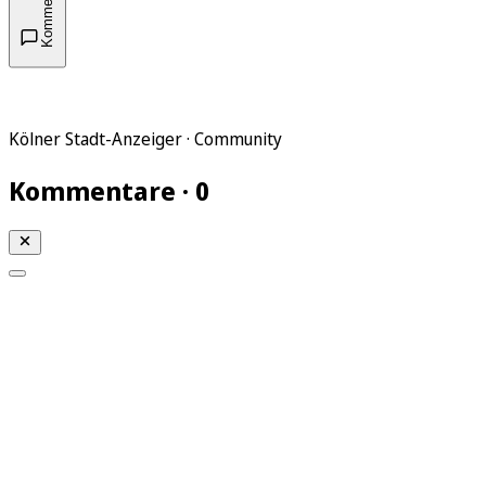
Kommentare
Kölner Stadt-Anzeiger · Community
Kommentare · 0
Mein KStA
Meine Artikel
Meine Region
Meine Newsletter
Mein KStA PLUS
Mein E-Paper