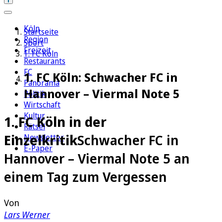
Köln
Startseite
Region
Sport
Freizeit
1. FC Köln
Restaurants
FC
1. FC Köln: Schwacher FC in
Panorama
Hannover – Viermal Note 5
Politik
Wirtschaft
Kultur
1. FC Köln in der
Rätsel
Einzelkritik
Schwacher FC in
Newsletter
E-Paper
Hannover – Viermal Note 5 an
einem Tag zum Vergessen
Von
Lars Werner