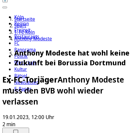
Köln
Startseite
Region
Sport
Freizeit
1. FC Köln
Restaurants
Anthony Modeste
FC
Panorama
Anthony Modeste hat wohl keine
Politik
Zukunft bei Borussia Dortmund
Wirtschaft
Kultur
Rätsel
Ex-FC-Torjäger
Anthony Modeste
Newsletter
muss den BVB wohl wieder
E-Paper
verlassen
19.01.2023, 12:00 Uhr
2 min