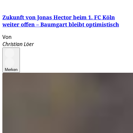
Zukunft von Jonas Hector beim 1. FC Köln
weiter offen – Baumgart bleibt optimistisch
Von
Christian Löer
Merken