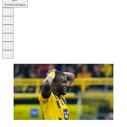
Kommentare
Auf Google bevorzugen
Anhören
Schrift
Merken
Drucken
Teilen