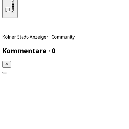
Kommentare
Kölner Stadt-Anzeiger · Community
Kommentare · 0
Mein KStA
Meine Artikel
Meine Region
Meine Newsletter
Mein KStA PLUS
Mein E-Paper