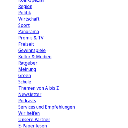
Köln-Spezial
Region
Politik
Wirtschaft
Sport
Panorama
Promis & TV
Freizeit
Gewinnspiele
Kultur & Medien
Ratgeber
Meinung
Green
Schule
Themen von A bis Z
Newsletter
Podcasts
Services und Empfehlungen
Wir helfen
Unsere Partner
E-Paper lesen