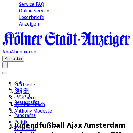
Service FAQ
Online Service
Leserbriefe
Anzeigen
Abo
Abonnieren
Anmelden
Köln
Startseite
Region
Region
Freizeit
Oberberg
Restaurants
Gummersbach
FC
Anthony Modeste
Panorama
Politik
Jugendfußball Ajax Amsterdam
Wirtschaft