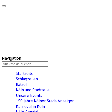
Mein KStA
Meine Artikel
Meine Region
Meine Newsletter
Mein KStA PLUS
Mein E-Paper
Navigation
Startseite
Schlagzeilen
Rätsel
Köln und Stadtteile
Unsere Events
150 Jahre Kölner Stadt-Anzeiger
Karneval in Köln