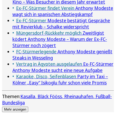
Kino – Was Besucher in diesem Jahr erwartet
Ex-FC-Stürmer findet Verein
Anthony Modeste
wagt sich in spanischen Abstiegskampf
Ex-FC-Stürmer
Modeste bestätigt Gespräche
mit Revierklub – Schalke widerspricht
Müngersdorf-Rückkehr möglich
Zweitligist
ködert Anthony Modeste – Warum der Ex-FC-
Stürmer noch zögert
FC-Stürmerlegende
Anthony Modeste genießt
Steaks in Wesseling
Vertrag in Ägypten ausgelaufen
Ex-FC-Stürmer
Anthony Modeste sucht eine neue Aufgabe
Karaoke, Disco, Seifenblasen
Party im Taxi –
Kölner „Easy“ Isikoglu fuhr schon viele Promis
Themen:
Kasalla
Bläck Fööss
Rheinauhafen
Fußball-
Bundesliga
Mehr anzeigen