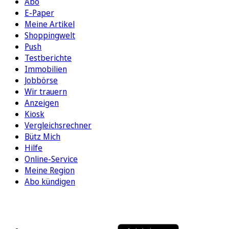
Abo
E-Paper
Meine Artikel
Shoppingwelt
Push
Testberichte
Immobilien
Jobbörse
Wir trauern
Anzeigen
Kiosk
Vergleichsrechner
Bütz Mich
Hilfe
Online-Service
Meine Region
Abo kündigen
FOLGEN SIE UNS
ENTDECKEN SIE UNSERE APP