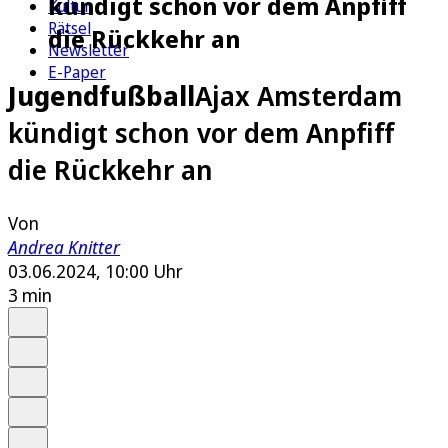
kündigt schon vor dem Anpfiff
Kultur
Rätsel
die Rückkehr an
Newsletter
E-Paper
Jugendfußball
Ajax Amsterdam
kündigt schon vor dem Anpfiff
die Rückkehr an
Von
Andrea Knitter
03.06.2024, 10:00 Uhr
3 min
Auf Google bevorzugen
Anhören
Schrift
Merken
Drucken