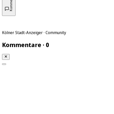
Kommentare
Kölner Stadt-Anzeiger · Community
Kommentare · 0
Mein KStA
Meine Artikel
Meine Region
Meine Newsletter
Mein KStA PLUS
Mein E-Paper