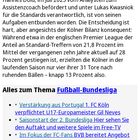
Assistenzcoach befördert und unter Lukas Kwasniok
für die Standards verantwortlich, ist von seinen
Aufgaben entbunden worden. Die Entscheidung ist
hart, aber angesichts der Kölner Bilanz konsequent:
Während etwa in der englischen Premier League der
Anteil an Standard-Treffern von 21,8 Prozent im
Mittel der vergangenen zehn Jahre aktuell auf 28
Prozent gestiegen ist, erzielten die Kölner in der
laufenden Saison nur vier ihrer 31 Tore nach
ruhenden Bällen – knapp 13 Prozent also.
Alles zum Thema
Fußball-Bundesliga
Verstärkung aus Portugal
1. FC Köln
verpflichtet U17-Europameister Gil Neves
Saisonstart der 2. Bundesliga
Hier sehen Sie
den Auftakt und weitere Spiele im Free-TV
Im Fokus der FC-Fans
BVB bereitet Angebot