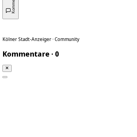
Kommentare
Kölner Stadt-Anzeiger · Community
Kommentare · 0
Mein KStA
Meine Artikel
Meine Region
Meine Newsletter
Mein KStA PLUS
Mein E-Paper