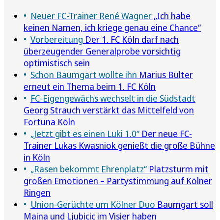
Neuer FC-Trainer René Wagner
„Ich habe
keinen Namen, ich kriege genau eine Chance“
Vorbereitung
Der 1. FC Köln darf nach
überzeugender Generalprobe vorsichtig
optimistisch sein
Schon Baumgart wollte ihn
Marius Bülter
erneut ein Thema beim 1. FC Köln
FC-Eigengewächs wechselt in die Südstadt
Georg Strauch verstärkt das Mittelfeld von
Fortuna Köln
„Jetzt gibt es einen Luki 1.0“
Der neue FC-
Trainer Lukas Kwasniok genießt die große Bühne
in Köln
„Rasen bekommt Ehrenplatz“
Platzsturm mit
großen Emotionen – Partystimmung auf Kölner
Ringen
Union-Gerüchte um Kölner Duo
Baumgart soll
Maina und Ljubicic im Visier haben