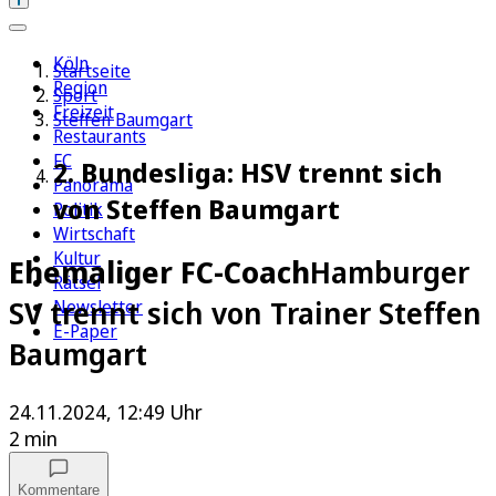
Köln
Startseite
Region
Sport
Freizeit
Steffen Baumgart
Restaurants
FC
2. Bundesliga: HSV trennt sich
Panorama
von Steffen Baumgart
Politik
Wirtschaft
Kultur
Ehemaliger FC-Coach
Hamburger
Rätsel
SV trennt sich von Trainer Steffen
Newsletter
E-Paper
Baumgart
24.11.2024, 12:49 Uhr
2 min
Kommentare