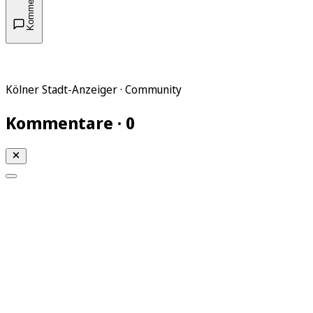
Kommentare
Kölner Stadt-Anzeiger · Community
Kommentare · 0
Mein KStA
Meine Artikel
Meine Region
Meine Newsletter
Mein KStA PLUS
Mein E-Paper