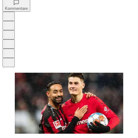
Kommentare
Auf Google bevorzugen
Anhören
Schrift
Merken
Drucken
Teilen