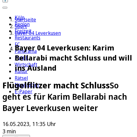
Köln
Startseite
Region
Sport
Freizeit
Bayer 04 Leverkusen
Restaurants
FC
Bayer 04 Leverkusen: Karim
Panorama
Bellarabi macht Schluss und will
Politik
Wirtschaft
ins Ausland
Kultur
Rätsel
Flügelflitzer macht Schluss
So
Newsletter
E-Paper
geht es für Karim Bellarabi nach
Bayer Leverkusen weiter
16.05.2023, 11:35 Uhr
3 min