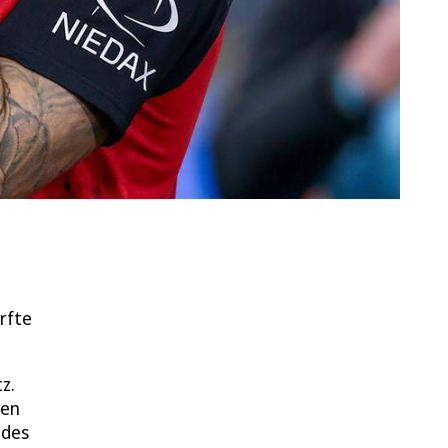
rfte
z.
hen
 des