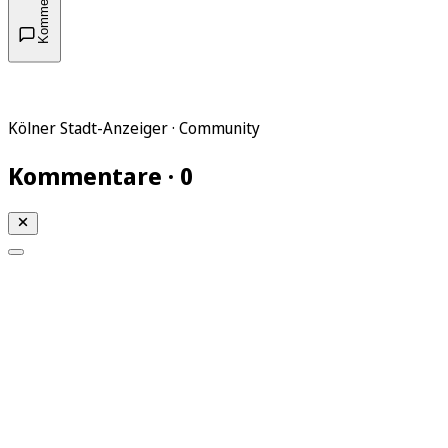
Kommentare
Kölner Stadt-Anzeiger · Community
Kommentare · 0
Mein KStA
Meine Artikel
Meine Region
Meine Newsletter
Mein KStA PLUS
Mein E-Paper