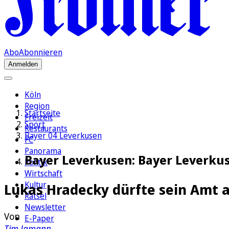
Abo
Abonnieren
Anmelden
Köln
Region
Startseite
Freizeit
Sport
Restaurants
Bayer 04 Leverkusen
FC
Panorama
Bayer Leverkusen: Bayer Leverku
Politik
Wirtschaft
Kultur
Lukas Hradecky dürfte sein Amt
Rätsel
Newsletter
Von
E-Paper
Tim Jamann