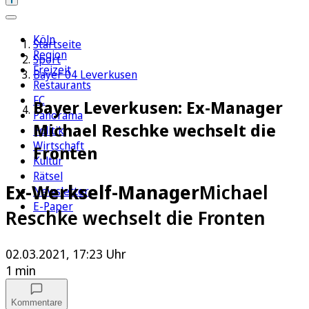
Köln
Startseite
Region
Sport
Freizeit
Bayer 04 Leverkusen
Restaurants
FC
Bayer Leverkusen: Ex-Manager
Panorama
Michael Reschke wechselt die
Politik
Wirtschaft
Fronten
Kultur
Rätsel
Ex-Werkself-Manager
Michael
Newsletter
E-Paper
Reschke wechselt die Fronten
02.03.2021, 17:23 Uhr
1 min
Kommentare