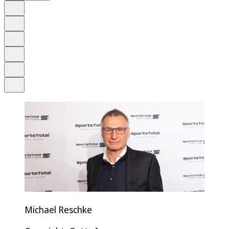
Auf Google bevorzugen
Anhören
Schrift
Merken
Drucken
Teilen
Michael Reschke