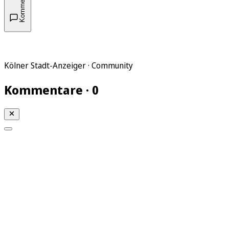
Kommentare
Kölner Stadt-Anzeiger · Community
Kommentare · 0
Mein KStA
Meine Artikel
Meine Region
Meine Newsletter
Mein KStA PLUS
Mein E-Paper