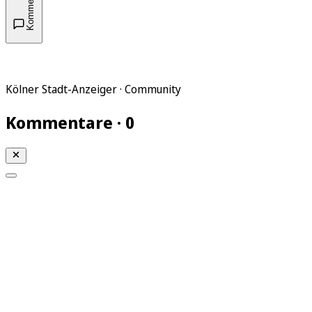
Kommentare
Kölner Stadt-Anzeiger · Community
Kommentare · 0
Mein KStA
Meine Artikel
Meine Region
Meine Newsletter
Mein KStA PLUS
Mein E-Paper