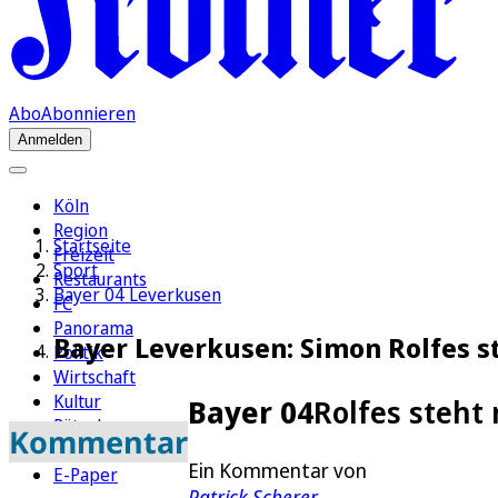
Abo
Abonnieren
Anmelden
Köln
Region
Startseite
Freizeit
Sport
Restaurants
Bayer 04 Leverkusen
FC
Panorama
Bayer Leverkusen: Simon Rolfes s
Politik
Wirtschaft
Kultur
Bayer 04
Rolfes steht
Rätsel
Kommentar
Newsletter
Ein Kommentar von
E-Paper
Patrick Scherer