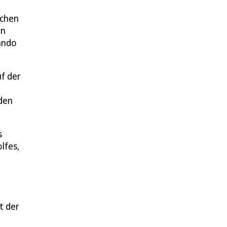
ichen
on
ando
f der
eden
s
lfes,
t der