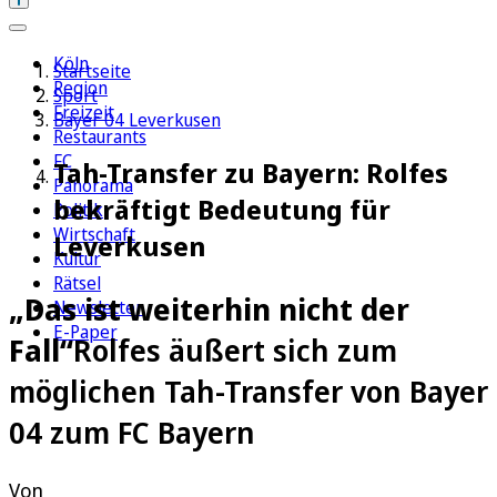
Köln
Startseite
Region
Sport
Freizeit
Bayer 04 Leverkusen
Restaurants
FC
Tah-Transfer zu Bayern: Rolfes
Panorama
bekräftigt Bedeutung für
Politik
Wirtschaft
Leverkusen
Kultur
Rätsel
„Das ist weiterhin nicht der
Newsletter
E-Paper
Fall“
Rolfes äußert sich zum
möglichen Tah-Transfer von Bayer
04 zum FC Bayern
Von