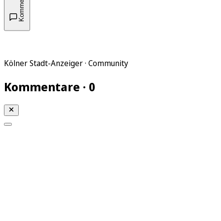
Kommentare
Kölner Stadt-Anzeiger · Community
Kommentare · 0
Mein KStA
Meine Artikel
Meine Region
Meine Newsletter
Mein KStA PLUS
Mein E-Paper