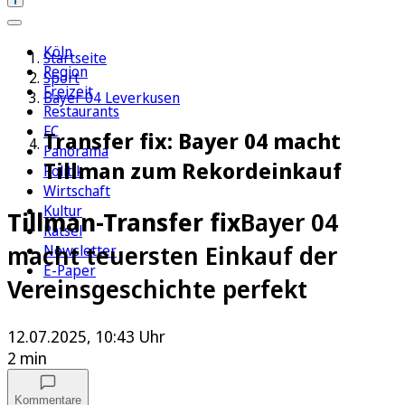
Köln
Startseite
Region
Sport
Freizeit
Bayer 04 Leverkusen
Restaurants
FC
Transfer fix: Bayer 04 macht
Panorama
Tillman zum Rekordeinkauf
Politik
Wirtschaft
Kultur
Tillman-Transfer fix
Bayer 04
Rätsel
macht teuersten Einkauf der
Newsletter
E-Paper
Vereinsgeschichte perfekt
12.07.2025, 10:43 Uhr
2 min
Kommentare