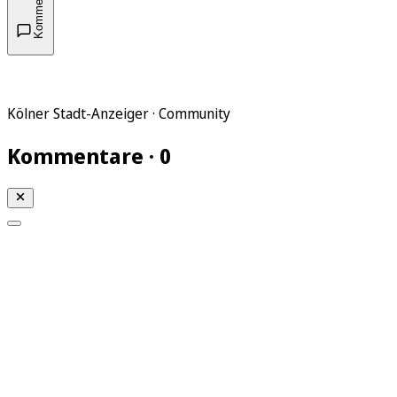
Kommentare
Kölner Stadt-Anzeiger · Community
Kommentare · 0
Mein KStA
Meine Artikel
Meine Region
Meine Newsletter
Mein KStA PLUS
Mein E-Paper