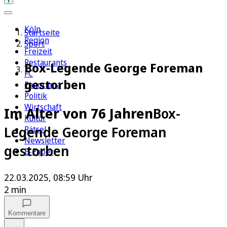
Köln
Startseite
Region
Sport
Freizeit
Restaurants
Box-Legende George Foreman
FC
gestorben
Panorama
Politik
Wirtschaft
Im Alter von 76 Jahren
Box-
Kultur
Legende George Foreman
Rätsel
Newsletter
gestorben
E-Paper
22.03.2025, 08:59 Uhr
2 min
Kommentare
Auf Google bevorzugen