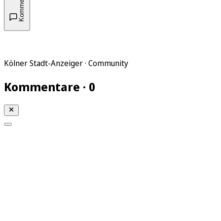
Kommentare
Kölner Stadt-Anzeiger · Community
Kommentare · 0
Mein KStA
Meine Artikel
Meine Region
Meine Newsletter
Mein KStA PLUS
Mein E-Paper