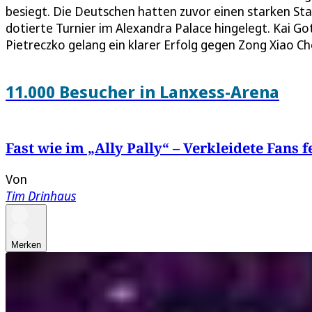
besiegt. Die Deutschen hatten zuvor einen starken Start
dotierte Turnier im Alexandra Palace hingelegt. Kai G
Pietreczko gelang ein klarer Erfolg gegen Zong Xiao Ch
11.000 Besucher in Lanxess-Arena
Fast wie im „Ally Pally“ – Verkleidete Fans 
Von
Tim Drinhaus
Merken