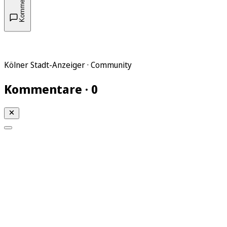
Kommentare
Kölner Stadt-Anzeiger · Community
Kommentare · 0
Mein KStA
Meine Artikel
Meine Region
Meine Newsletter
Mein KStA PLUS
Mein E-Paper