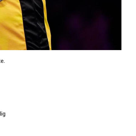
e.
lig