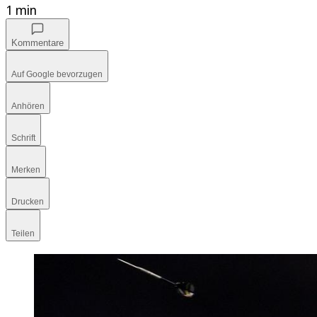
1 min
Kommentare
Auf Google bevorzugen
Anhören
Schrift
Merken
Drucken
Teilen