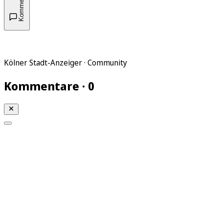
Kommentare
Kölner Stadt-Anzeiger · Community
Kommentare · 0
Mein KStA
Meine Artikel
Meine Region
Meine Newsletter
Mein KStA PLUS
Mein E-Paper