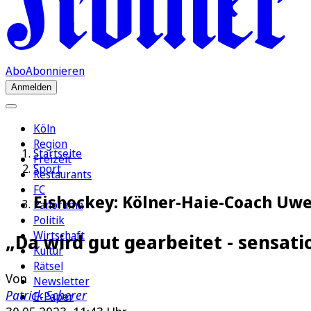
Abo
Abonnieren
Anmelden
Köln
Region
Startseite
Freizeit
Sport
Restaurants
FC
Eishockey: Kölner-Haie-Coach Uwe
Panorama
Politik
Wirtschaft
„Da wird gut gearbeitet - sensati
Kultur
Rätsel
Von
Newsletter
Patrick Scherer
E-Paper