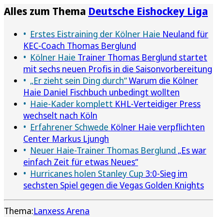
Alles zum Thema
Deutsche Eishockey Liga
Erstes Eistraining der Kölner Haie
Neuland für
KEC-Coach Thomas Berglund
Kölner Haie
Trainer Thomas Berglund startet
mit sechs neuen Profis in die Saisonvorbereitung
„Er zieht sein Ding durch“
Warum die Kölner
Haie Daniel Fischbuch unbedingt wollten
Haie-Kader komplett
KHL-Verteidiger Press
wechselt nach Köln
Erfahrener Schwede
Kölner Haie verpflichten
Center Markus Ljungh
Neuer Haie-Trainer Thomas Berglund
„Es war
einfach Zeit für etwas Neues“
Hurricanes holen Stanley Cup
3:0-Sieg im
sechsten Spiel gegen die Vegas Golden Knights
Thema:
Lanxess Arena