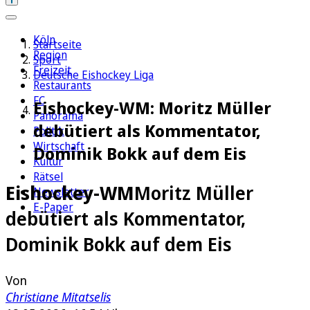
Köln
Startseite
Region
Sport
Freizeit
Deutsche Eishockey Liga
Restaurants
FC
Eishockey-WM: Moritz Müller
Panorama
debütiert als Kommentator,
Politik
Wirtschaft
Dominik Bokk auf dem Eis
Kultur
Rätsel
Eishockey-WM
Moritz Müller
Newsletter
E-Paper
debütiert als Kommentator,
Dominik Bokk auf dem Eis
Von
Christiane Mitatselis