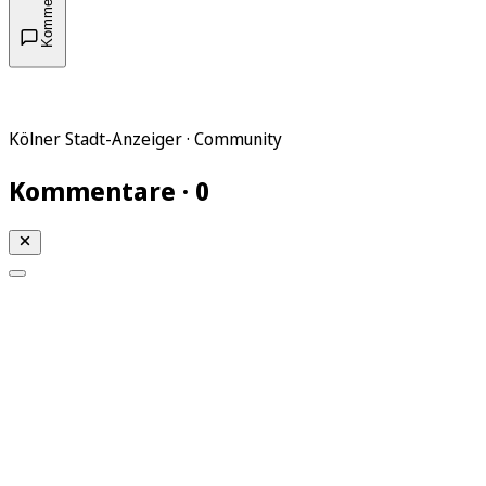
Kommentare
Kölner Stadt-Anzeiger · Community
Kommentare · 0
Mein KStA
Meine Artikel
Meine Region
Meine Newsletter
Mein KStA PLUS
Mein E-Paper