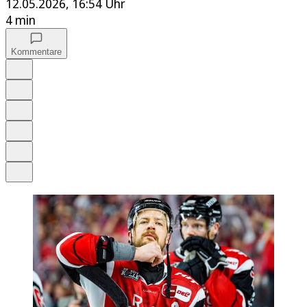
12.05.2026, 16:54 Uhr
4 min
Kommentare
Auf Google bevorzugen
Anhören
Schrift
Merken
Drucken
Teilen