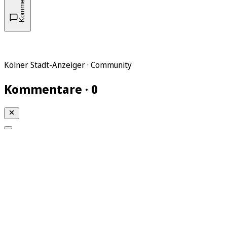
Kommentare
Kölner Stadt-Anzeiger · Community
Kommentare · 0
Mein KStA
Meine Artikel
Meine Region
Meine Newsletter
Mein KStA PLUS
Mein E-Paper