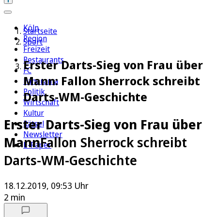
Köln
Startseite
Region
Sport
Freizeit
Restaurants
Erster Darts-Sieg von Frau über
FC
Mann: Fallon Sherrock schreibt
Panorama
Politik
Darts-WM-Geschichte
Wirtschaft
Kultur
Erster Darts-Sieg von Frau über
Rätsel
Newsletter
Mann
Fallon Sherrock schreibt
E-Paper
Darts-WM-Geschichte
18.12.2019, 09:53 Uhr
2 min