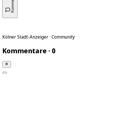
Kommentare
Kölner Stadt-Anzeiger · Community
Kommentare · 0
Mein KStA
Meine Artikel
Meine Region
Meine Newsletter
Mein KStA PLUS
Mein E-Paper