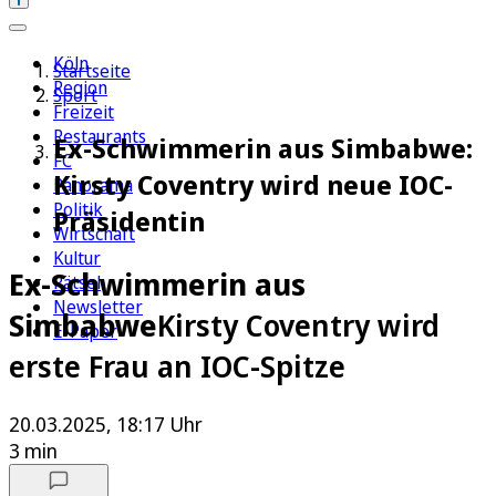
Köln
Startseite
Region
Sport
Freizeit
Restaurants
Ex-Schwimmerin aus Simbabwe:
FC
Kirsty Coventry wird neue IOC-
Panorama
Politik
Präsidentin
Wirtschaft
Kultur
Ex-Schwimmerin aus
Rätsel
Newsletter
Simbabwe
Kirsty Coventry wird
E-Paper
erste Frau an IOC-Spitze
20.03.2025, 18:17 Uhr
3 min