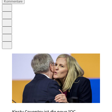
Kommentare
Auf Google bevorzugen
Anhören
Schrift
Merken
Drucken
Teilen
Kirsty Coventry ist die neue IOC-