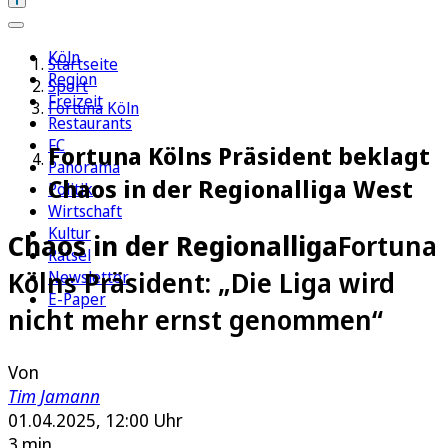
Köln
Startseite
Region
Sport
Freizeit
Fortuna Köln
Restaurants
FC
Fortuna Kölns Präsident beklagt
Panorama
Chaos in der Regionalliga West
Politik
Wirtschaft
Kultur
Chaos in der Regionalliga
Fortuna
Rätsel
Kölns Präsident: „Die Liga wird
Newsletter
E-Paper
nicht mehr ernst genommen“
Von
Tim Jamann
01.04.2025, 12:00 Uhr
3 min