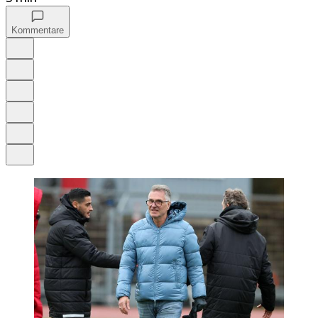
Kommentare
Auf Google bevorzugen
Anhören
Schrift
Merken
Drucken
Teilen