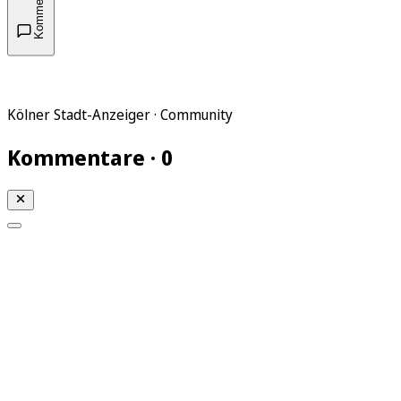
Kommentare
Kölner Stadt-Anzeiger · Community
Kommentare · 0
Mein KStA
Meine Artikel
Meine Region
Meine Newsletter
Mein KStA PLUS
Mein E-Paper