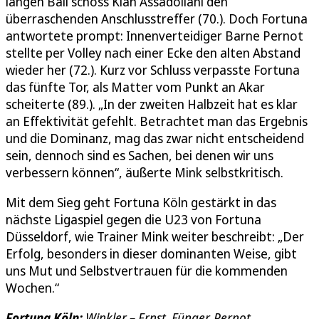
langen Ball schoss Kian Assadollahi den
überraschenden Anschlusstreffer (70.). Doch Fortuna
antwortete prompt: Innenverteidiger Barne Pernot
stellte per Volley nach einer Ecke den alten Abstand
wieder her (72.). Kurz vor Schluss verpasste Fortuna
das fünfte Tor, als Matter vom Punkt an Akar
scheiterte (89.). „In der zweiten Halbzeit hat es klar
an Effektivität gefehlt. Betrachtet man das Ergebnis
und die Dominanz, mag das zwar nicht entscheidend
sein, dennoch sind es Sachen, bei denen wir uns
verbessern können“, äußerte Mink selbstkritisch.
Mit dem Sieg geht Fortuna Köln gestärkt in das
nächste Ligaspiel gegen die U23 von Fortuna
Düsseldorf, wie Trainer Mink weiter beschreibt: „Der
Erfolg, besonders in dieser dominanten Weise, gibt
uns Mut und Selbstvertrauen für die kommenden
Wochen.“
Fortuna Köln:
Winkler – Ernst, Fünger, Pernot,