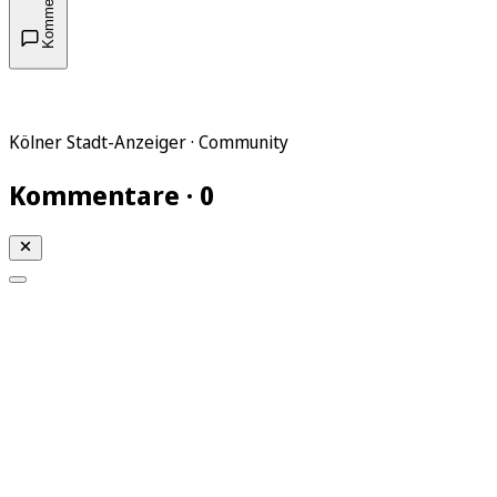
Kommentare
Kölner Stadt-Anzeiger · Community
Kommentare · 0
Mein KStA
Meine Artikel
Meine Region
Meine Newsletter
Mein KStA PLUS
Mein E-Paper