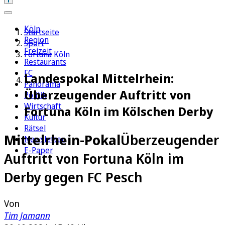
Köln
Startseite
Region
Sport
Freizeit
Fortuna Köln
Restaurants
FC
Landespokal Mittelrhein:
Panorama
Überzeugender Auftritt von
Politik
Wirtschaft
Fortuna Köln im Kölschen Derby
Kultur
Rätsel
Mittelrhein-Pokal
Überzeugender
Newsletter
E-Paper
Auftritt von Fortuna Köln im
Derby gegen FC Pesch
Von
Tim Jamann