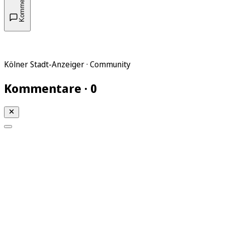
Kommentare
Kölner Stadt-Anzeiger · Community
Kommentare · 0
Mein KStA
Meine Artikel
Meine Region
Meine Newsletter
Mein KStA PLUS
Mein E-Paper