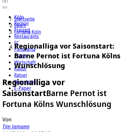
Köln
Startseite
Region
Sport
Freizeit
Fortuna Köln
Restaurants
FC
Regionalliga vor Saisonstart:
Panorama
Barne Pernot ist Fortuna Kölns
Politik
Wirtschaft
Wunschlösung
Kultur
Rätsel
Regionalliga vor
Newsletter
E-Paper
Saisonstart
Barne Pernot ist
Fortuna Kölns Wunschlösung
Von
Tim Jamann