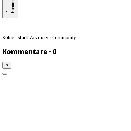
Kommentare
Kölner Stadt-Anzeiger · Community
Kommentare · 0
Mein KStA
Meine Artikel
Meine Region
Meine Newsletter
Mein KStA PLUS
Mein E-Paper