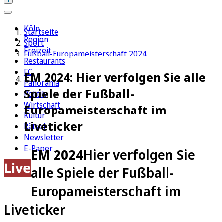
Köln
Startseite
Region
Sport
Freizeit
Fußball-Europameisterschaft 2024
Restaurants
FC
EM 2024: Hier verfolgen Sie alle
Panorama
Spiele der Fußball-
Politik
Wirtschaft
Europameisterschaft im
Kultur
Liveticker
Rätsel
Newsletter
E-Paper
EM 2024
Hier verfolgen Sie
Live
alle Spiele der Fußball-
Europameisterschaft im
Liveticker