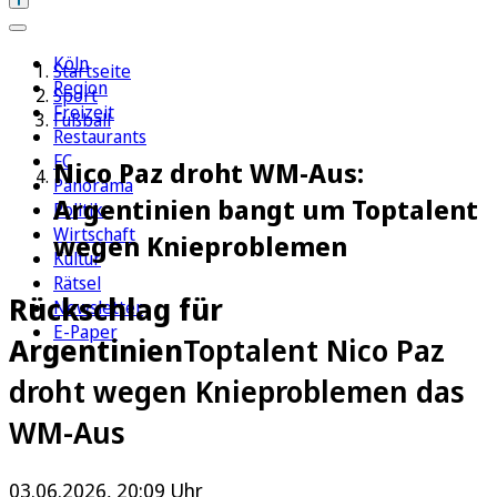
Köln
Startseite
Region
Sport
Freizeit
Fußball
Restaurants
FC
Nico Paz droht WM-Aus:
Panorama
Argentinien bangt um Toptalent
Politik
Wirtschaft
wegen Knieproblemen
Kultur
Rätsel
Rückschlag für
Newsletter
E-Paper
Argentinien
Toptalent Nico Paz
droht wegen Knieproblemen das
WM-Aus
03.06.2026, 20:09 Uhr