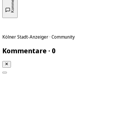
Kommentare
Kölner Stadt-Anzeiger · Community
Kommentare · 0
Mein KStA
Meine Artikel
Meine Region
Meine Newsletter
Mein KStA PLUS
Mein E-Paper