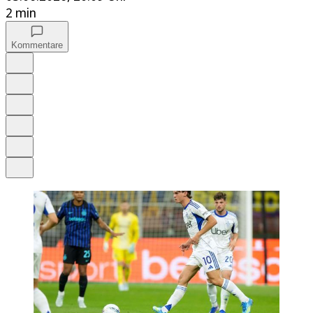
2 min
Kommentare
Auf Google bevorzugen
Anhören
Schrift
Merken
Drucken
Teilen