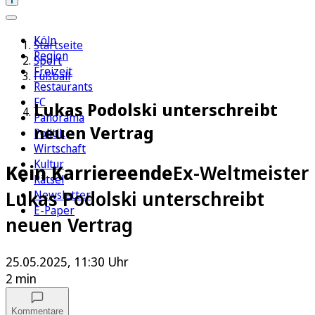
Köln
Startseite
Region
Sport
Freizeit
Fußball
Restaurants
FC
Lukas Podolski unterschreibt
Panorama
neuen Vertrag
Politik
Wirtschaft
Kultur
Kein Karriereende
Ex-Weltmeister
Rätsel
Lukas Podolski unterschreibt
Newsletter
E-Paper
neuen Vertrag
25.05.2025, 11:30 Uhr
2 min
Kommentare