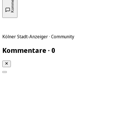
Kommentare
Kölner Stadt-Anzeiger · Community
Kommentare · 0
Mein KStA
Meine Artikel
Meine Region
Meine Newsletter
Mein KStA PLUS
Mein E-Paper