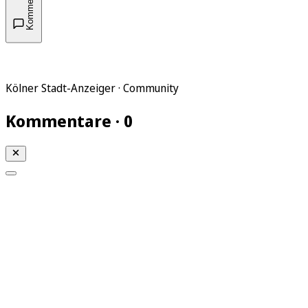
Kommentare
Kölner Stadt-Anzeiger · Community
Kommentare · 0
Mein KStA
Meine Artikel
Meine Region
Meine Newsletter
Mein KStA PLUS
Mein E-Paper