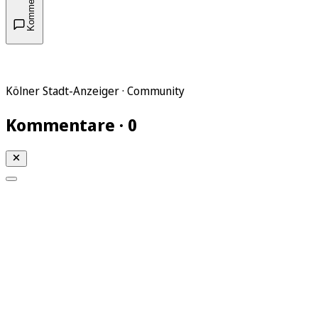
Kommentare
Kölner Stadt-Anzeiger · Community
Kommentare · 0
Mein KStA
Meine Artikel
Meine Region
Meine Newsletter
Mein KStA PLUS
Mein E-Paper