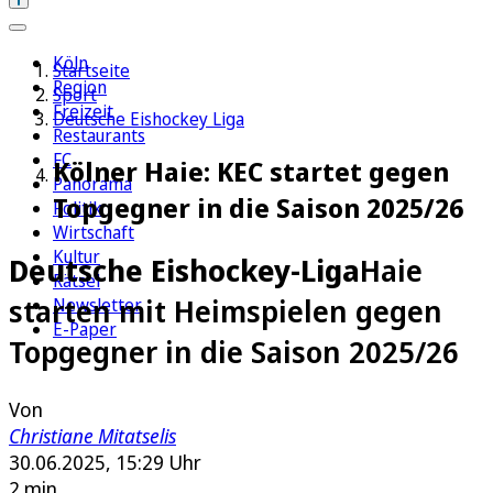
Köln
Startseite
Region
Sport
Freizeit
Deutsche Eishockey Liga
Restaurants
FC
Kölner Haie: KEC startet gegen
Panorama
Topgegner in die Saison 2025/26
Politik
Wirtschaft
Kultur
Deutsche Eishockey-Liga
Haie
Rätsel
starten mit Heimspielen gegen
Newsletter
E-Paper
Topgegner in die Saison 2025/26
Von
Christiane Mitatselis
30.06.2025, 15:29 Uhr
2 min