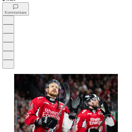
Kommentare
Auf Google bevorzugen
Anhören
Schrift
Merken
Drucken
Teilen