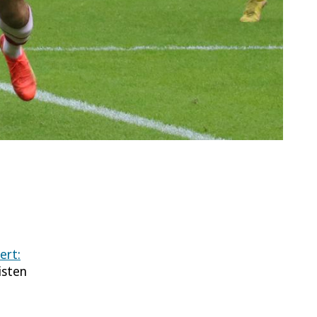
ert:
isten