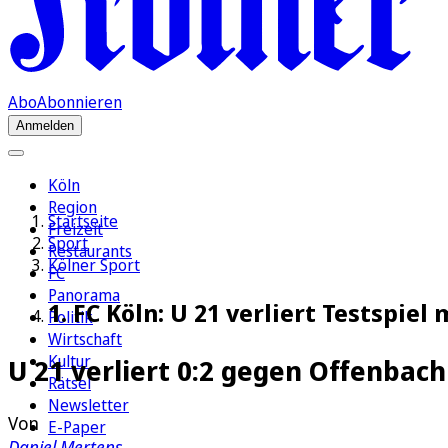
Abo
Abonnieren
Anmelden
Köln
Region
Startseite
Freizeit
Sport
Restaurants
Kölner Sport
FC
Panorama
1. FC Köln: U 21 verliert Testspiel
Politik
Wirtschaft
Kultur
U 21 verliert 0:2 gegen Offenbach
Rätsel
Newsletter
Von
E-Paper
Daniel Mertens