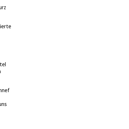
urz
ierte
tel
n
ennef
uns