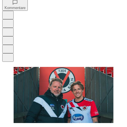
Kommentare
Auf Google bevorzugen
Anhören
Schrift
Merken
Drucken
Teilen