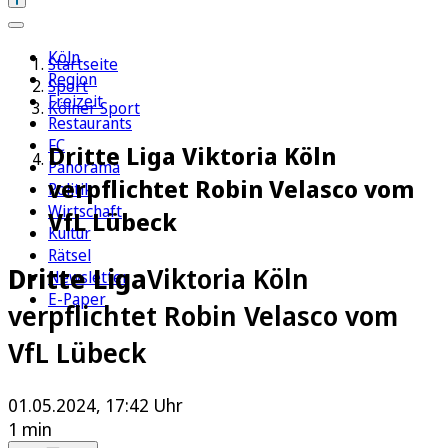
Köln
Startseite
Region
Sport
Freizeit
Kölner Sport
Restaurants
FC
Dritte Liga Viktoria Köln
Panorama
verpflichtet Robin Velasco vom
Politik
Wirtschaft
VfL Lübeck
Kultur
Rätsel
Dritte Liga
Viktoria Köln
Newsletter
E-Paper
verpflichtet Robin Velasco vom
VfL Lübeck
01.05.2024, 17:42 Uhr
1 min