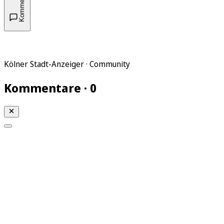
Kommentare
Kölner Stadt-Anzeiger · Community
Kommentare · 0
Mein KStA
Meine Artikel
Meine Region
Meine Newsletter
Mein KStA PLUS
Mein E-Paper