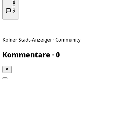
Kommentare
Kölner Stadt-Anzeiger · Community
Kommentare · 0
Mein KStA
Meine Artikel
Meine Region
Meine Newsletter
Mein KStA PLUS
Mein E-Paper