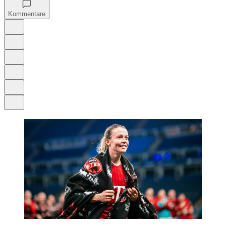
Kommentare
Auf Google bevorzugen
Anhören
Schrift
Merken
Drucken
Teilen