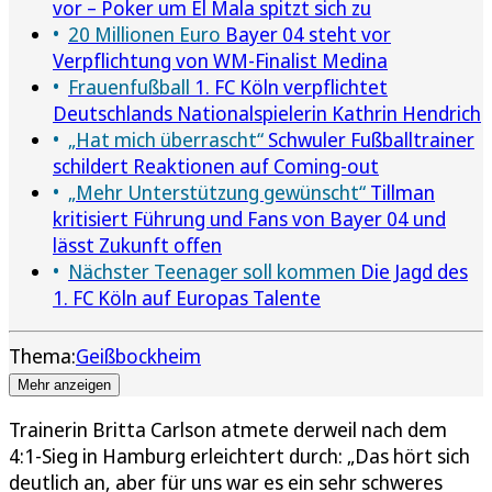
vor – Poker um El Mala spitzt sich zu
20 Millionen Euro
Bayer 04 steht vor
Verpflichtung von WM-Finalist Medina
Frauenfußball
1. FC Köln verpflichtet
Deutschlands Nationalspielerin Kathrin Hendrich
„Hat mich überrascht“
Schwuler Fußballtrainer
schildert Reaktionen auf Coming-out
„Mehr Unterstützung gewünscht“
Tillman
kritisiert Führung und Fans von Bayer 04 und
lässt Zukunft offen
Nächster Teenager soll kommen
Die Jagd des
1. FC Köln auf Europas Talente
Thema:
Geißbockheim
Mehr anzeigen
Trainerin Britta Carlson atmete derweil nach dem
4:1-Sieg in Hamburg erleichtert durch: „Das hört sich
deutlich an, aber für uns war es ein sehr schweres