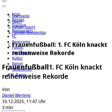
Köln
Startseite
Region
Sport
Freizeit
Kölner Sport
Restaurants
Fußball-Bundesliga
FC
Panorama
Frauenfußball: 1. FC Köln knackt
Politik
reihenweise Rekorde
Wirtschaft
Kultur
Rätsel
Frauenfußball
1. FC Köln knackt
Newsletter
reihenweise Rekorde
E-Paper
Von
Daniel Mertens
10.12.2025, 11:47 Uhr
3 min