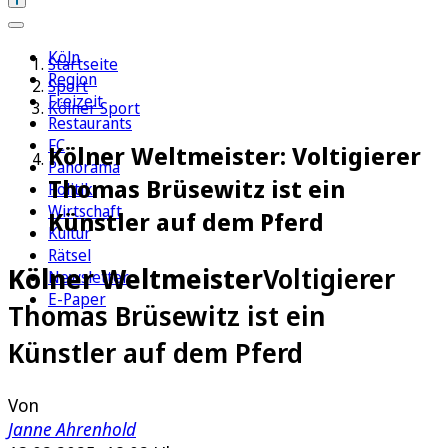
Köln
Startseite
Region
Sport
Freizeit
Kölner Sport
Restaurants
FC
Kölner Weltmeister: Voltigierer
Panorama
Thomas Brüsewitz ist ein
Politik
Wirtschaft
Künstler auf dem Pferd
Kultur
Rätsel
Kölner Weltmeister
Voltigierer
Newsletter
E-Paper
Thomas Brüsewitz ist ein
Künstler auf dem Pferd
Von
Janne Ahrenhold