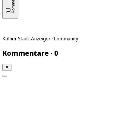
Kommentare
Kölner Stadt-Anzeiger · Community
Kommentare · 0
Mein KStA
Meine Artikel
Meine Region
Meine Newsletter
Mein KStA PLUS
Mein E-Paper