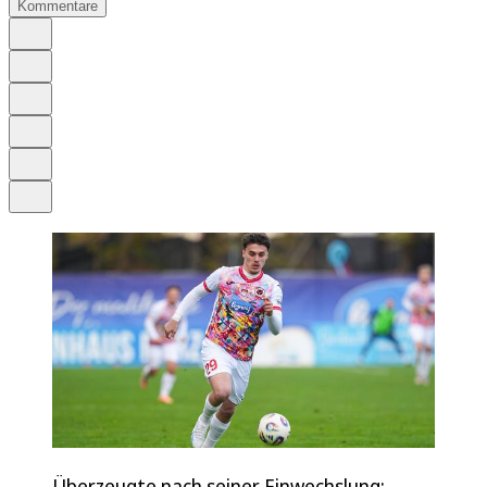
Kommentare
Auf Google bevorzugen
Anhören
Schrift
Merken
Drucken
Teilen
Überzeugte nach seiner Einwechslung: