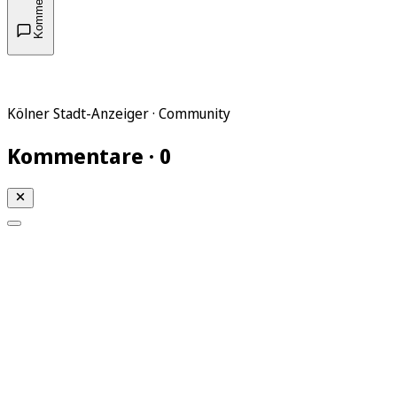
Kommentare
Kölner Stadt-Anzeiger · Community
Kommentare · 0
Mein KStA
Meine Artikel
Meine Region
Meine Newsletter
Mein KStA PLUS
Mein E-Paper