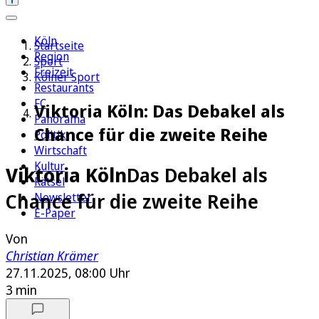
Köln
Startseite
Region
Sport
Freizeit
Kölner Sport
Restaurants
FC
Viktoria Köln: Das Debakel als
Panorama
Chance für die zweite Reihe
Politik
Wirtschaft
Kultur
Viktoria Köln
Das Debakel als
Rätsel
Chance für die zweite Reihe
Newsletter
E-Paper
Von
Christian Krämer
27.11.2025, 08:00 Uhr
3 min