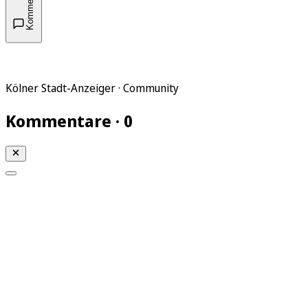
Kommentare
Kölner Stadt-Anzeiger · Community
Kommentare · 0
Mein KStA
Meine Artikel
Meine Region
Meine Newsletter
Mein KStA PLUS
Mein E-Paper