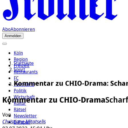
Abo
Abonnieren
Anmelden
Köln
Region
Startseite
Freizeit
Sport
Restaurants
FC
Kommentar zu CHIO-Drama: Scharf
Panorama
Politik
Wirtschaft
Kommentar zu CHIO-Drama
Schar
Kultur
Rätsel
Von
Newsletter
Christiane Mitatselis
E-Paper