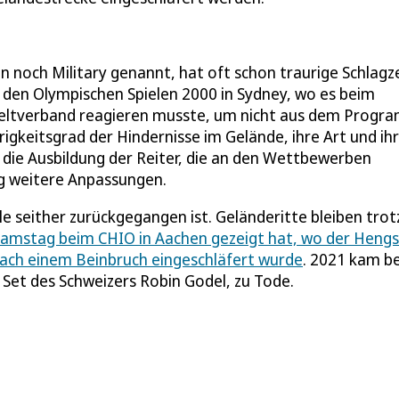
ren noch Military genannt, hat oft schon traurige Schlagz
i den Olympischen Spielen 2000 in Sydney, wo es beim
r Weltverband reagieren musste, um nicht aus dem Prog
igkeitsgrad der Hindernisse im Gelände, ihre Art und ih
 die Ausbildung der Reiter, die an den Wettbewerben
ig weitere Anpassungen.
fälle seither zurückgegangen ist. Geländeritte bleiben tr
Samstag beim CHIO in Aachen gezeigt hat, wo der Hengs
 nach einem Beinbruch eingeschläfert wurde
. 2021 kam be
et Set des Schweizers Robin Godel, zu Tode.