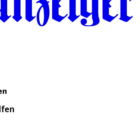
en
lfen