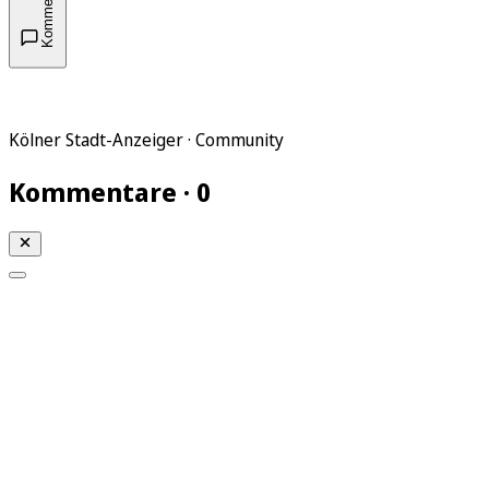
Kommentare
Kölner Stadt-Anzeiger · Community
Kommentare · 0
Mein KStA
Meine Artikel
Meine Region
Meine Newsletter
Mein KStA PLUS
Mein E-Paper