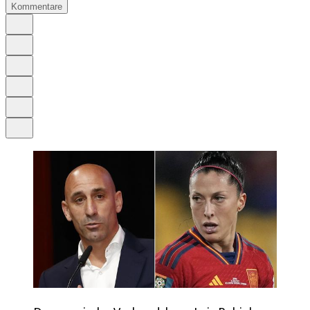
Kommentare
Auf Google bevorzugen
Anhören
Schrift
Merken
Drucken
Teilen