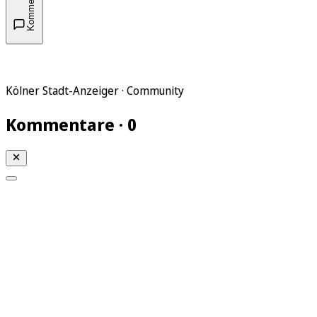
Kommentare
Kölner Stadt-Anzeiger · Community
Kommentare · 0
Mein KStA
Meine Artikel
Meine Region
Meine Newsletter
Mein KStA PLUS
Mein E-Paper