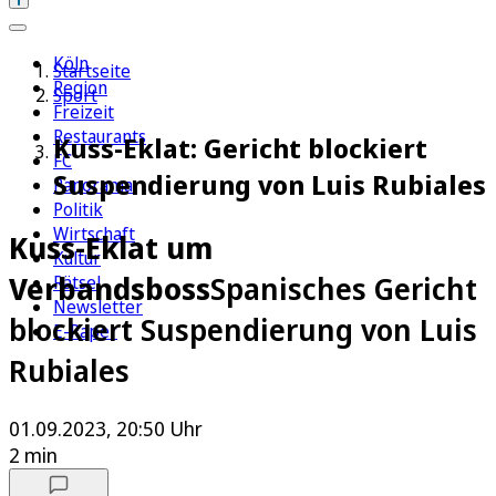
Köln
Startseite
Region
Sport
Freizeit
Restaurants
Kuss-Eklat: Gericht blockiert
FC
Suspendierung von Luis Rubiales
Panorama
Politik
Wirtschaft
Kuss-Eklat um
Kultur
Verbandsboss
Spanisches Gericht
Rätsel
Newsletter
blockiert Suspendierung von Luis
E-Paper
Rubiales
01.09.2023, 20:50 Uhr
2 min