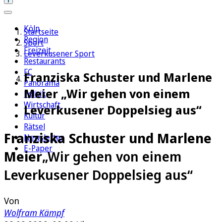
Köln
Startseite
Region
Sport
Freizeit
Leverkusener Sport
Restaurants
FC
Franziska Schuster und Marlene
Panorama
Meier „Wir gehen von einem
Politik
Wirtschaft
Leverkusener Doppelsieg aus“
Kultur
Rätsel
Franziska Schuster und Marlene
Newsletter
E-Paper
Meier
„Wir gehen von einem
Leverkusener Doppelsieg aus“
Von
Wolfram Kämpf