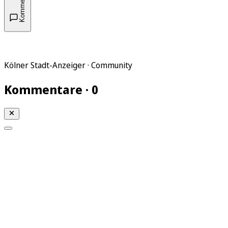
Kommentare
Kölner Stadt-Anzeiger · Community
Kommentare · 0
Mein KStA
Meine Artikel
Meine Region
Meine Newsletter
Mein KStA PLUS
Mein E-Paper