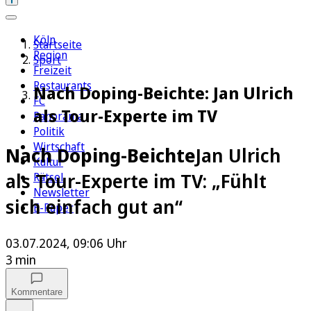
Köln
Startseite
Region
Sport
Freizeit
Restaurants
Nach Doping-Beichte: Jan Ulrich
FC
als Tour-Experte im TV
Panorama
Politik
Wirtschaft
Nach Doping-Beichte
Jan Ulrich
Kultur
als Tour-Experte im TV: „Fühlt
Rätsel
Newsletter
sich einfach gut an“
E-Paper
03.07.2024, 09:06 Uhr
3 min
Kommentare
Auf Google bevorzugen