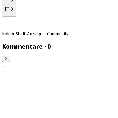
Kommentare
Kölner Stadt-Anzeiger · Community
Kommentare · 0
Mein KStA
Meine Artikel
Meine Region
Meine Newsletter
Mein KStA PLUS
Mein E-Paper