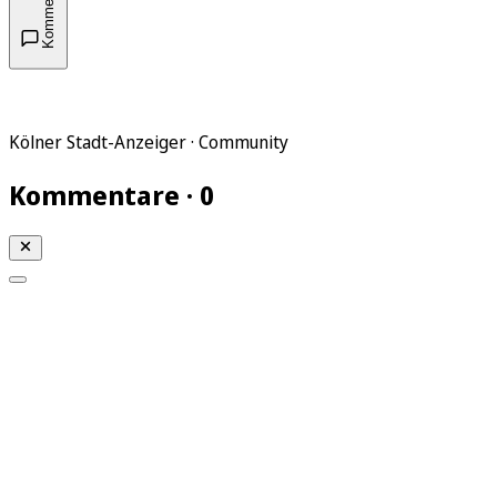
Kommentare
Kölner Stadt-Anzeiger · Community
Kommentare · 0
Mein KStA
Meine Artikel
Meine Region
Meine Newsletter
Mein KStA PLUS
Mein E-Paper